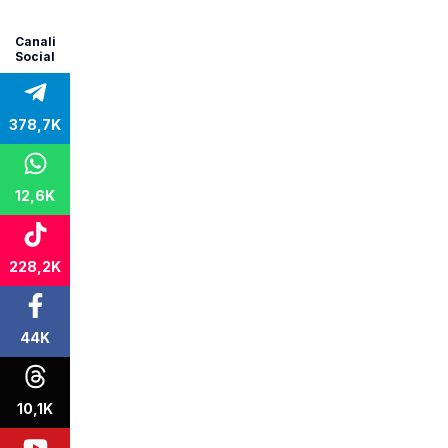
Canali
Social
378,7K
12,6K
228,2K
44K
10,1K