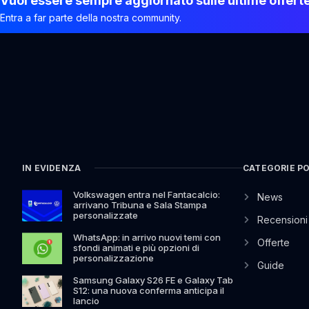
Vuoi essere sempre aggiornato sulle ultime offert
Entra a far parte della nostra community.
IN EVIDENZA
CATEGORIE P
Volkswagen entra nel Fantacalcio:
News
arrivano Tribuna e Sala Stampa
personalizzate
Recensioni
WhatsApp: in arrivo nuovi temi con
Offerte
sfondi animati e più opzioni di
personalizzazione
Guide
Samsung Galaxy S26 FE e Galaxy Tab
S12: una nuova conferma anticipa il
lancio