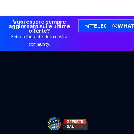
Vuoi essere sempre
TELEGRAM
WHAT
aggiornato sulle ultime
offerte?
Entra a far parte della nostra
community.