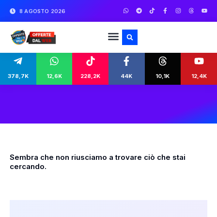
8 AGOSTO 2026
378,7K
12,6K
228,2K
44K
10,1K
12,4K
Sembra che non riusciamo a trovare ciò che stai
cercando.