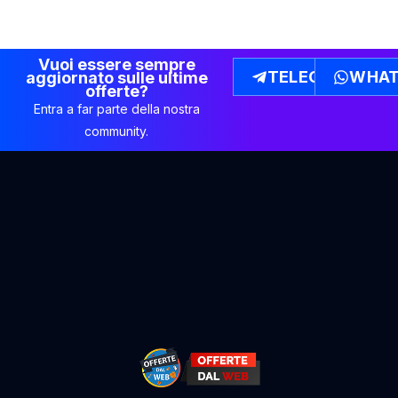
Vuoi essere sempre
TELEGRAM
WHAT
aggiornato sulle ultime
offerte?
Entra a far parte della nostra
community.