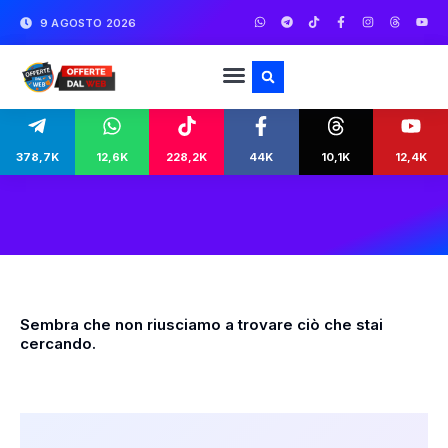
9 AGOSTO 2026
378,7K
12,6K
228,2K
44K
10,1K
12,4K
Sembra che non riusciamo a trovare ciò che stai
cercando.