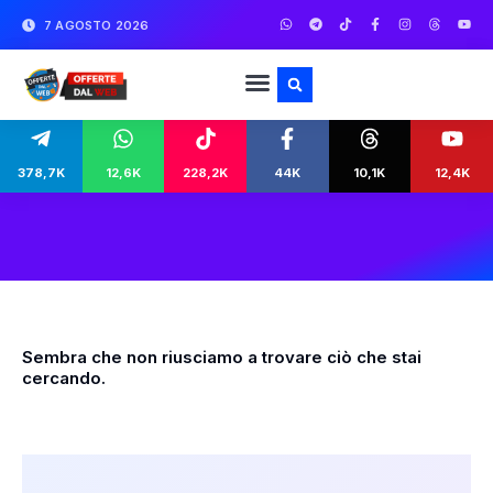
7 AGOSTO 2026
378,7K
12,6K
228,2K
44K
10,1K
12,4K
Sembra che non riusciamo a trovare ciò che stai
cercando.