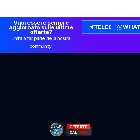
Vuoi essere sempre
TELEGRAM
WHAT
aggiornato sulle ultime
offerte?
Entra a far parte della nostra
community.