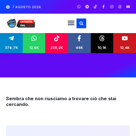
7 AGOSTO 2026
378,7K
12,6K
228,2K
44K
10,1K
12,4K
Sembra che non riusciamo a trovare ciò che stai
cercando.