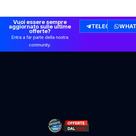
Vuoi essere sempre
TELEGRAM
WHAT
aggiornato sulle ultime
offerte?
Entra a far parte della nostra
community.