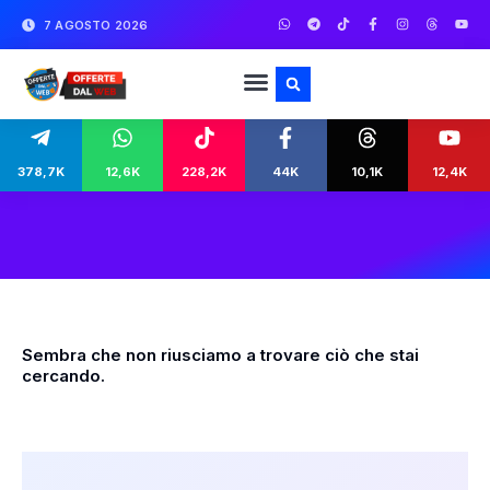
7 AGOSTO 2026
378,7K
12,6K
228,2K
44K
10,1K
12,4K
Sembra che non riusciamo a trovare ciò che stai
cercando.