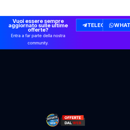
Vuoi essere sempre
TELEGRAM
WHAT
aggiornato sulle ultime
offerte?
Entra a far parte della nostra
community.