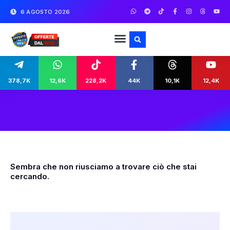
6 AGOSTO 2026
378,7K
12,6K
228,2K
44K
10,1K
12,4K
Sembra che non riusciamo a trovare ciò che stai
cercando.