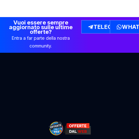
Vuoi essere sempre
TELEGRAM
WHAT
aggiornato sulle ultime
offerte?
Entra a far parte della nostra
community.