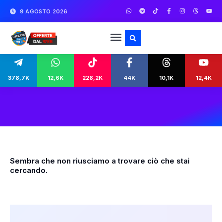
9 AGOSTO 2026
378,7K
12,6K
228,2K
44K
10,1K
12,4K
Sembra che non riusciamo a trovare ciò che stai
cercando.