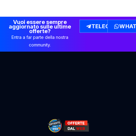
Vuoi essere sempre
TELEGRAM
WHAT
aggiornato sulle ultime
offerte?
Entra a far parte della nostra
community.