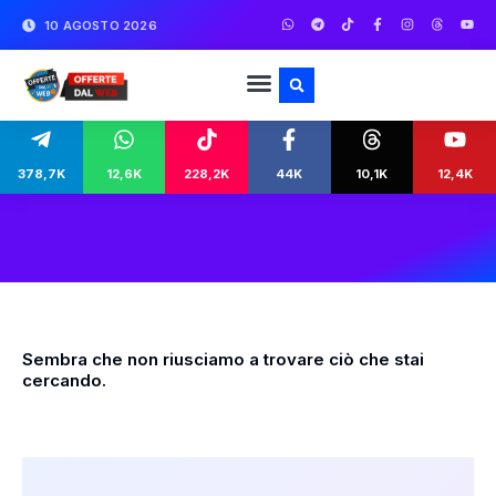
10 AGOSTO 2026
378,7K
12,6K
228,2K
44K
10,1K
12,4K
Sembra che non riusciamo a trovare ciò che stai
cercando.