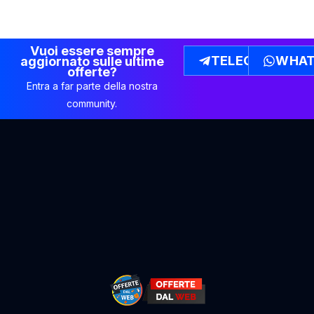
Vuoi essere sempre
TELEGRAM
WHAT
aggiornato sulle ultime
offerte?
Entra a far parte della nostra
community.