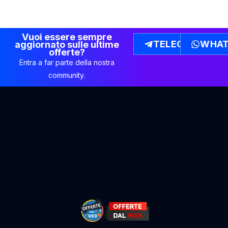
Vuoi essere sempre
TELEGRAM
WHAT
aggiornato sulle ultime
offerte?
Entra a far parte della nostra
community.