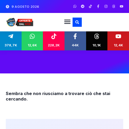
9 AGOSTO 2026
378,7K
12,6K
228,2K
44K
10,1K
12,4K
Sembra che non riusciamo a trovare ciò che stai
cercando.