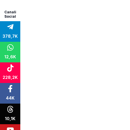
Canali
Social
378,7K
12,6K
228,2K
44K
10,1K