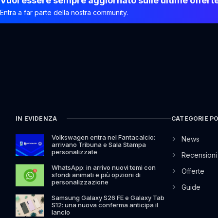
Vuoi essere sempre aggiornato sulle ultime offert
Entra a far parte della nostra community.
IN EVIDENZA
CATEGORIE P
Volkswagen entra nel Fantacalcio:
News
arrivano Tribuna e Sala Stampa
personalizzate
Recensioni
WhatsApp: in arrivo nuovi temi con
Offerte
sfondi animati e più opzioni di
personalizzazione
Guide
Samsung Galaxy S26 FE e Galaxy Tab
S12: una nuova conferma anticipa il
lancio