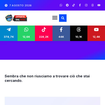
7 AGOSTO 2026
378,7K
12,6K
228,2K
44K
10,1K
12,4K
Sembra che non riusciamo a trovare ciò che stai
cercando.