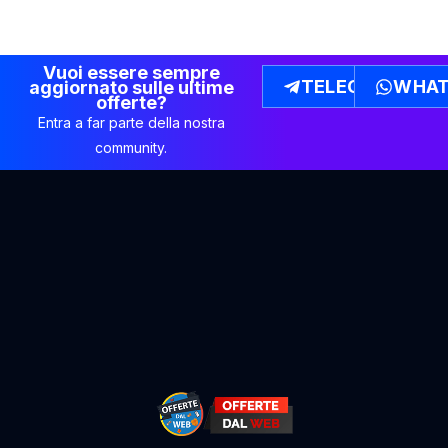
Vuoi essere sempre
TELEGRAM
WHAT
aggiornato sulle ultime
offerte?
Entra a far parte della nostra
community.