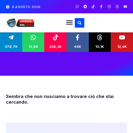
6 AGOSTO 2026
378,7K
12,6K
228,2K
44K
10,1K
12,4K
Sembra che non riusciamo a trovare ciò che stai
cercando.