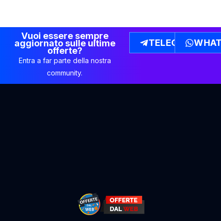
Vuoi essere sempre
TELEGRAM
WHAT
aggiornato sulle ultime
offerte?
Entra a far parte della nostra
community.