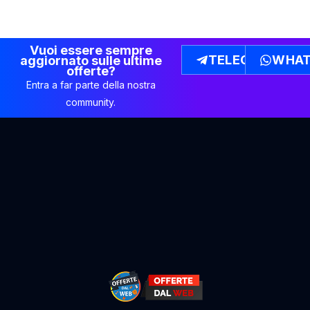
Vuoi essere sempre
TELEGRAM
WHAT
aggiornato sulle ultime
offerte?
Entra a far parte della nostra
community.