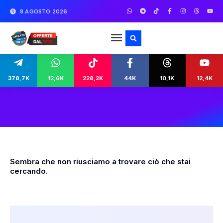
8 AGOSTO 2026
378,7K
12,6K
228,2K
44K
10,1K
12,4K
Sembra che non riusciamo a trovare ciò che stai
cercando.