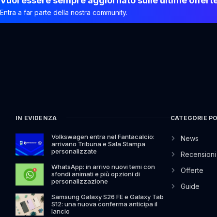
Vuoi essere sempre aggiornato sulle ultime offert
Entra a far parte della nostra community.
IN EVIDENZA
CATEGORIE P
Volkswagen entra nel Fantacalcio:
News
arrivano Tribuna e Sala Stampa
personalizzate
Recensioni
WhatsApp: in arrivo nuovi temi con
Offerte
sfondi animati e più opzioni di
personalizzazione
Guide
Samsung Galaxy S26 FE e Galaxy Tab
S12: una nuova conferma anticipa il
lancio