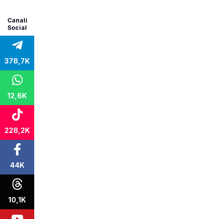
Canali
Social
378,7K
12,6K
228,2K
44K
10,1K