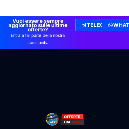
Vuoi essere sempre
TELEGRAM
WHAT
aggiornato sulle ultime
offerte?
Entra a far parte della nostra
community.