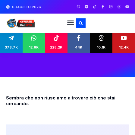
6 AGOSTO 2026
378,7K
12,6K
228,2K
44K
10,1K
12,4K
Sembra che non riusciamo a trovare ciò che stai
cercando.