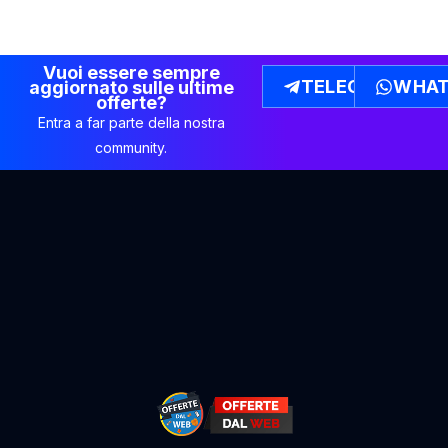
Vuoi essere sempre
TELEGRAM
WHAT
aggiornato sulle ultime
offerte?
Entra a far parte della nostra
community.