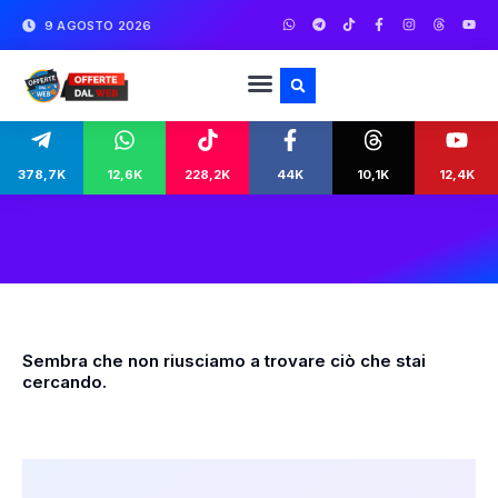
9 AGOSTO 2026
378,7K
12,6K
228,2K
44K
10,1K
12,4K
Sembra che non riusciamo a trovare ciò che stai
cercando.