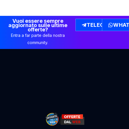
Vuoi essere sempre
TELEGRAM
WHAT
aggiornato sulle ultime
offerte?
Entra a far parte della nostra
community.