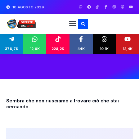
10 AGOSTO 2026
378,7K
12,6K
228,2K
44K
10,1K
12,4K
Sembra che non riusciamo a trovare ciò che stai
cercando.