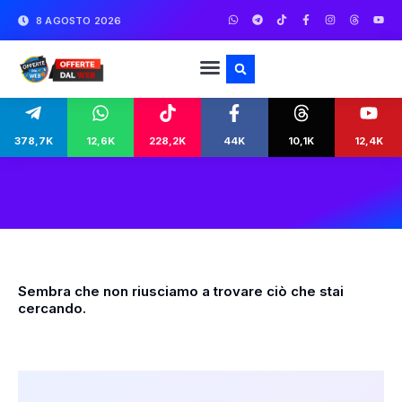
8 AGOSTO 2026
378,7K
12,6K
228,2K
44K
10,1K
12,4K
Sembra che non riusciamo a trovare ciò che stai
cercando.