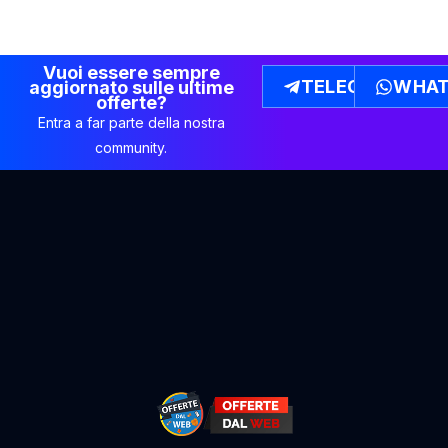
Vuoi essere sempre
TELEGRAM
WHAT
aggiornato sulle ultime
offerte?
Entra a far parte della nostra
community.