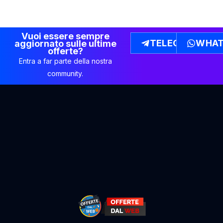
Vuoi essere sempre
TELEGRAM
WHAT
aggiornato sulle ultime
offerte?
Entra a far parte della nostra
community.