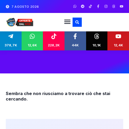
7 AGOSTO 2026
378,7K
12,6K
228,2K
44K
10,1K
12,4K
Sembra che non riusciamo a trovare ciò che stai
cercando.