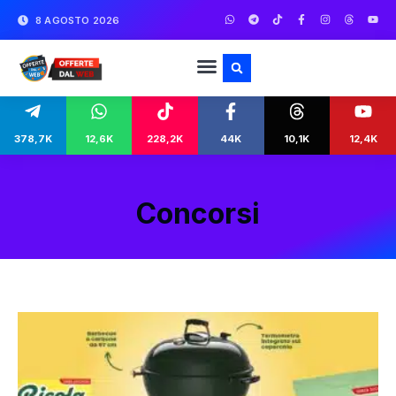
8 AGOSTO 2026
378,7K
12,6K
228,2K
44K
10,1K
12,4K
Concorsi