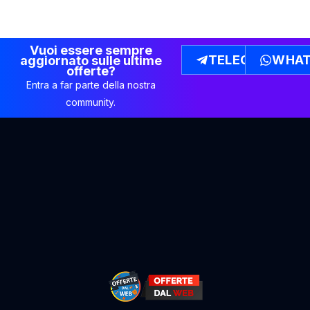
Vuoi essere sempre
TELEGRAM
WHAT
aggiornato sulle ultime
offerte?
Entra a far parte della nostra
community.