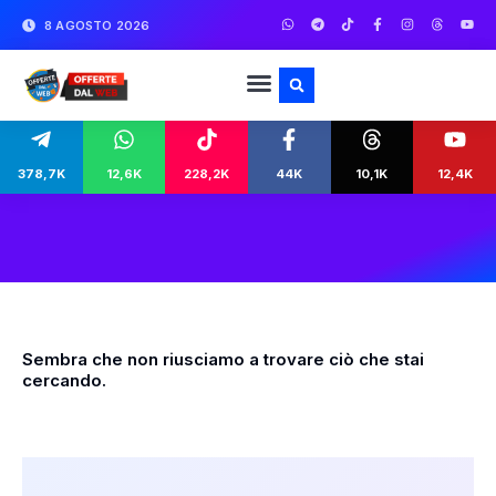
8 AGOSTO 2026
378,7K
12,6K
228,2K
44K
10,1K
12,4K
Sembra che non riusciamo a trovare ciò che stai
cercando.