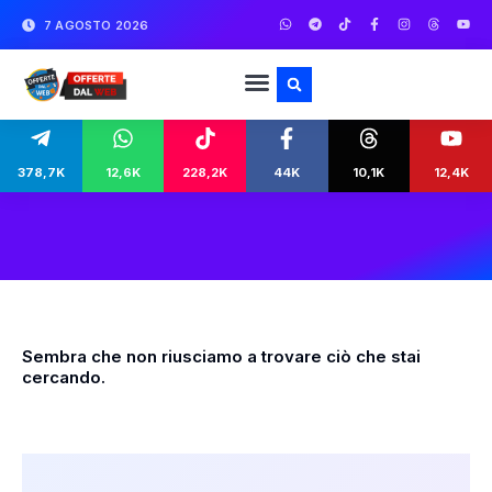
7 AGOSTO 2026
378,7K
12,6K
228,2K
44K
10,1K
12,4K
Sembra che non riusciamo a trovare ciò che stai
cercando.