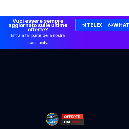
Vuoi essere sempre
TELEGRAM
WHAT
aggiornato sulle ultime
offerte?
Entra a far parte della nostra
community.