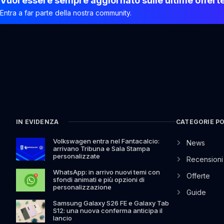
Vuoi essere sempre aggiornato sulle ultime offert
Entra a far parte della nostra community.
IN EVIDENZA
CATEGORIE P
Volkswagen entra nel Fantacalcio:
News
arrivano Tribuna e Sala Stampa
personalizzate
Recensioni
WhatsApp: in arrivo nuovi temi con
Offerte
sfondi animati e più opzioni di
personalizzazione
Guide
Samsung Galaxy S26 FE e Galaxy Tab
S12: una nuova conferma anticipa il
lancio