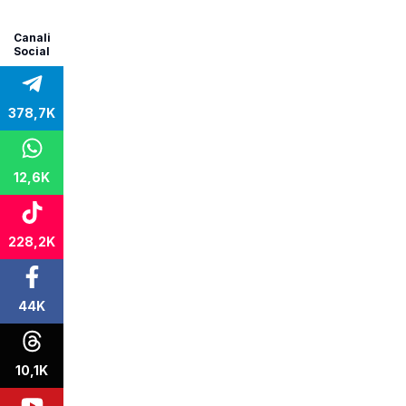
Canali
Social
378,7K
12,6K
228,2K
44K
10,1K