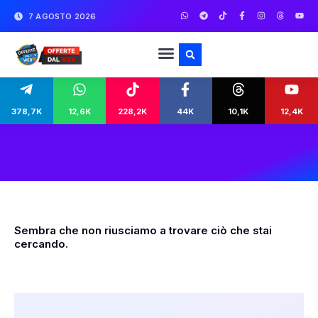
7 AGOSTO 2026
378,7K
12,6K
228,2K
44K
10,1K
12,4K
Sembra che non riusciamo a trovare ciò che stai
cercando.