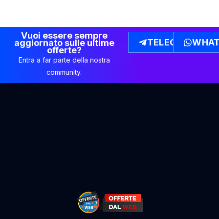
Vuoi essere sempre
TELEGRAM
WHAT
aggiornato sulle ultime
offerte?
Entra a far parte della nostra
community.