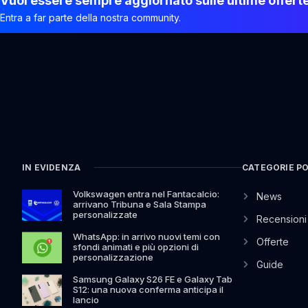
Vuoi essere sempre aggiornato sulle ultime offert
Entra a far parte della nostra community.
IN EVIDENZA
CATEGORIE P
Volkswagen entra nel Fantacalcio:
News
arrivano Tribuna e Sala Stampa
personalizzate
Recensioni
WhatsApp: in arrivo nuovi temi con
Offerte
sfondi animati e più opzioni di
personalizzazione
Guide
Samsung Galaxy S26 FE e Galaxy Tab
S12: una nuova conferma anticipa il
lancio