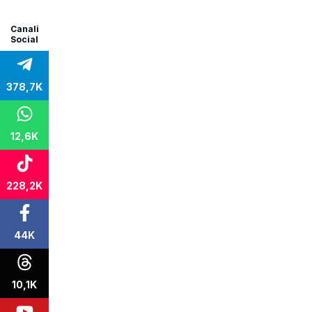
Canali
Social
378,7K
12,6K
228,2K
44K
10,1K