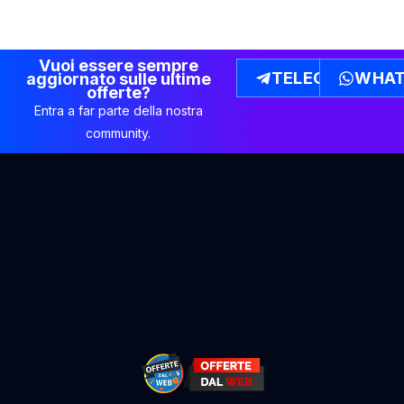
Vuoi essere sempre
TELEGRAM
WHAT
aggiornato sulle ultime
offerte?
Entra a far parte della nostra
community.