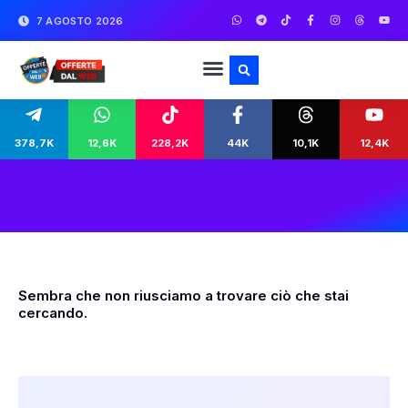
7 AGOSTO 2026
378,7K
12,6K
228,2K
44K
10,1K
12,4K
Sembra che non riusciamo a trovare ciò che stai
cercando.