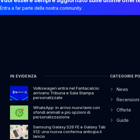
Vuoi essere sempre aggiornato sulle ultime offert
Entra a far parte della nostra community.
IN EVIDENZA
CATEGORIE P
Volkswagen entra nel Fantacalcio:
News
arrivano Tribuna e Sala Stampa
personalizzate
Recensioni
WhatsApp: in arrivo nuovi temi con
Offerte
sfondi animati e più opzioni di
personalizzazione
Guide
Samsung Galaxy S26 FE e Galaxy Tab
S12: una nuova conferma anticipa il
lancio