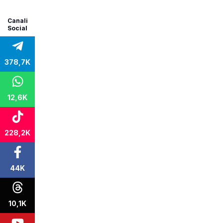
Canali
Social
378,7K
12,6K
228,2K
44K
10,1K