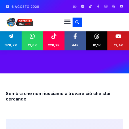
6 AGOSTO 2026
378,7K
12,6K
228,2K
44K
10,1K
12,4K
Sembra che non riusciamo a trovare ciò che stai
cercando.