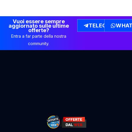
Vuoi essere sempre
TELEGRAM
WHAT
aggiornato sulle ultime
offerte?
Entra a far parte della nostra
community.