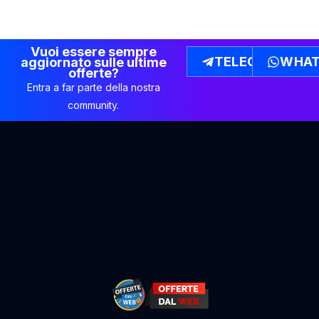
Vuoi essere sempre
TELEGRAM
WHAT
aggiornato sulle ultime
offerte?
Entra a far parte della nostra
community.