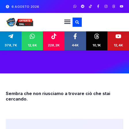
6 AGOSTO 2026
378,7K
12,6K
228,2K
44K
10,1K
12,4K
Sembra che non riusciamo a trovare ciò che stai
cercando.