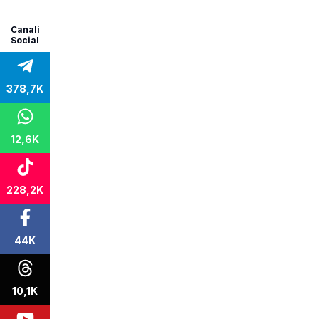
Canali
Social
378,7K
12,6K
228,2K
44K
10,1K