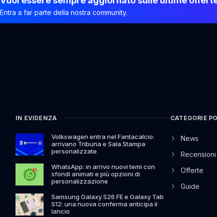
Vuoi essere sempre aggiornato sulle ultime offert
Entra a far parte della nostra community.
IN EVIDENZA
CATEGORIE P
Volkswagen entra nel Fantacalcio:
News
arrivano Tribuna e Sala Stampa
personalizzate
Recensioni
WhatsApp: in arrivo nuovi temi con
Offerte
sfondi animati e più opzioni di
personalizzazione
Guide
Samsung Galaxy S26 FE e Galaxy Tab
S12: una nuova conferma anticipa il
lancio