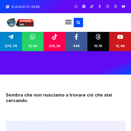
6 AGOSTO 2026
378,7K
12,6K
228,2K
44K
10,1K
12,4K
Sembra che non riusciamo a trovare ciò che stai
cercando.