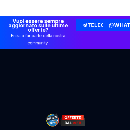
Vuoi essere sempre
TELEGRAM
WHAT
aggiornato sulle ultime
offerte?
Entra a far parte della nostra
community.